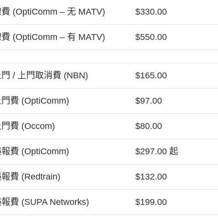
 (OptiComm – 无 MATV)
$330.00
 (OptiComm – 有 MATV)
$550.00
門 / 上門取消費 (NBN)
$165.00
費 (OptiComm)
$97.00
費 (Occom)
$80.00
費 (OptiComm)
$297.00 起
費 (Redtrain)
$132.00
費 (SUPA Networks)
$199.00