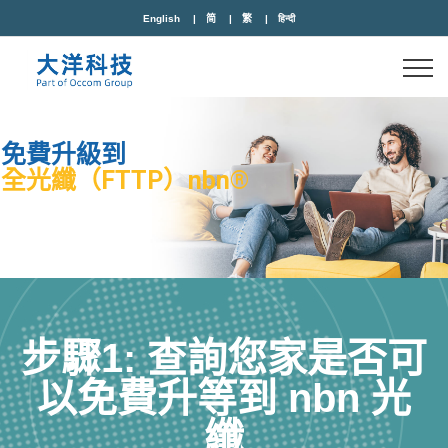
English
简
繁
हिन्दी
步驟1: 查詢您家是否可
以免費升等到 nbn 光
纖